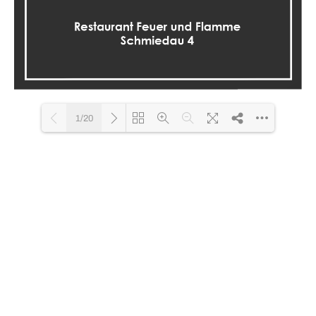
1/20
PLG_SYSTEM_DJFLIPBOOK_LOADING
PDF 71% ...